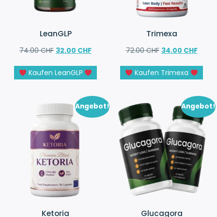
LeanGLP
Trimexa
74.00
CHF
32.00
CHF
72.00
CHF
34.00
CHF
Kaufen LeanGLP
Kaufen Trimexa
Angebot!
Angebot!
Ketoria
Glucagora