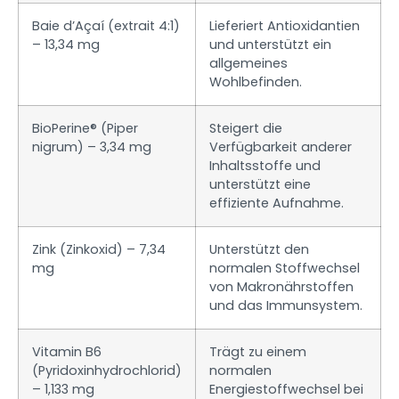
Baie d’Açaí (extrait 4:1)
Lieferiert Antioxidantien
– 13,34 mg
und unterstützt ein
allgemeines
Wohlbefinden.
BioPerine® (Piper
Steigert die
nigrum) – 3,34 mg
Verfügbarkeit anderer
Inhaltsstoffe und
unterstützt eine
effiziente Aufnahme.
Zink (Zinkoxid) – 7,34
Unterstützt den
mg
normalen Stoffwechsel
von Makronährstoffen
und das Immunsystem.
Vitamin B6
Trägt zu einem
(Pyridoxinhydrochlorid)
normalen
– 1,133 mg
Energiestoffwechsel bei