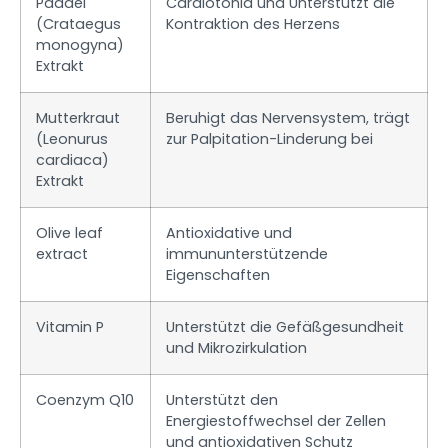
Päddel
Cardiotonia und Unterstützt die
(Crataegus
Kontraktion des Herzens
monogyna)
Extrakt
Mutterkraut
Beruhigt das Nervensystem, trägt
(Leonurus
zur Palpitation-Linderung bei
cardiaca)
Extrakt
Olive leaf
Antioxidative und
extract
immununterstützende
Eigenschaften
Vitamin P
Unterstützt die Gefäßgesundheit
und Mikrozirkulation
Coenzym Q10
Unterstützt den
Energiestoffwechsel der Zellen
und antioxidativen Schutz