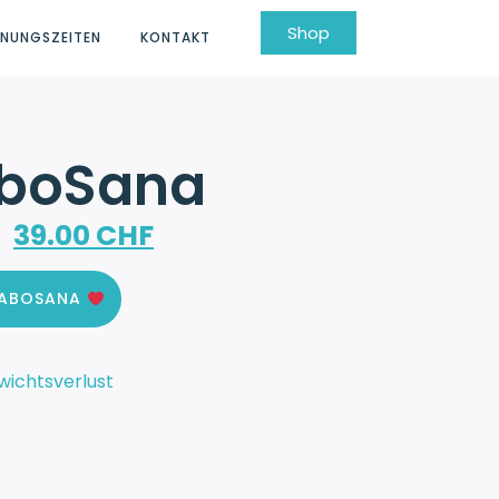
Shop
FNUNGSZEITEN
KONTAKT
boSana
39.00
CHF
TABOSANA
ichtsverlust