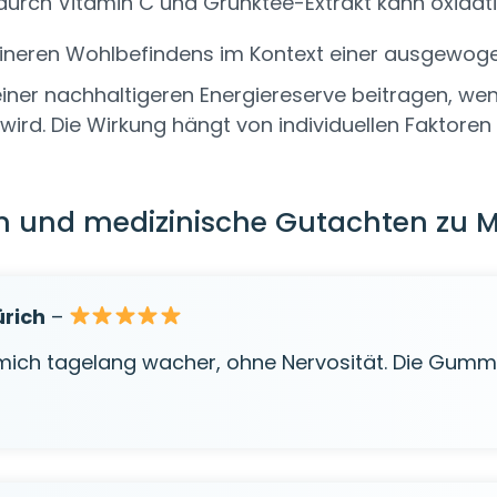
durch Vitamin C und Grünktee-Extrakt kann oxidati
eineren Wohlbefindens im Kontext einer ausgewog
ner nachhaltigeren Energiereserve beitragen, wenn
ird. Die Wirkung hängt von individuellen Faktoren
und medizinische Gutachten zu 
ürich
–
h mich tagelang wacher, ohne Nervosität. Die Gum