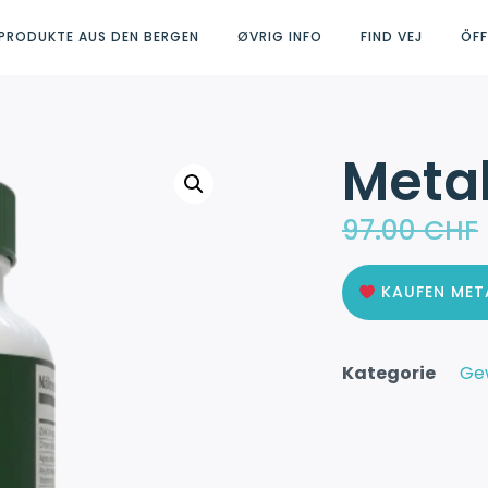
PRODUKTE AUS DEN BERGEN
ØVRIG INFO
FIND VEJ
ÖF
Meta
97.00
CHF
KAUFEN ME
Kategorie
Gew