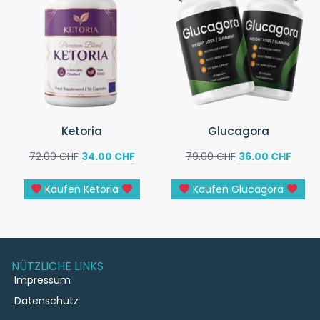
Ketoria
Glucagora
72.00
CHF
34.00
CHF
79.00
CHF
36.00
CHF
Kaufen Ketoria
Kaufen Glucagora
NÜTZLICHE LINKS
Impressum
Datenschutz