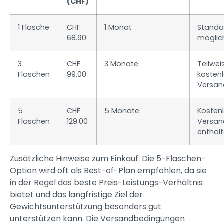
(CHF)
1 Flasche
CHF
1 Monat
Standa
68.90
möglic
3
CHF
3 Monate
Teilwei
Flaschen
99.00
kosten
Versan
5
CHF
5 Monate
Kosten
Flaschen
129.00
Versan
enthal
Zusätzliche Hinweise zum Einkauf: Die 5-Flaschen-
Option wird oft als Best-of-Plan empfohlen, da sie
in der Regel das beste Preis-Leistungs-Verhältnis
bietet und das langfristige Ziel der
Gewichtsunterstützung besonders gut
unterstützen kann. Die Versandbedingungen