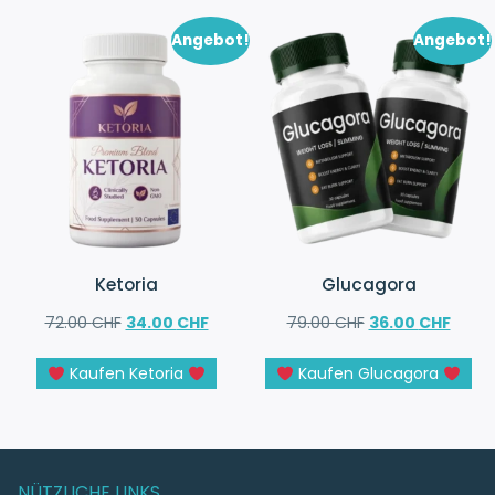
Angebot!
Angebot!
Ketoria
Glucagora
72.00
CHF
34.00
CHF
79.00
CHF
36.00
CHF
Kaufen Ketoria
Kaufen Glucagora
NÜTZLICHE LINKS